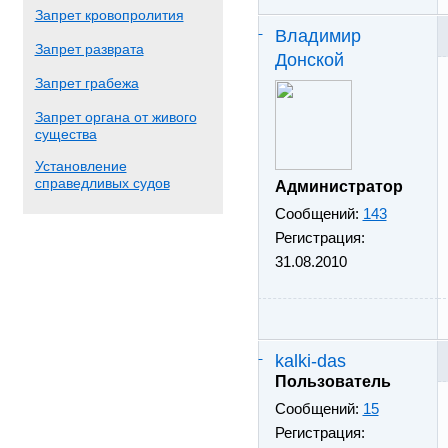
Запрет кровопролития
Владимир
Запрет разврата
Донской
Запрет грабежа
Запрет органа от живого
существа
Установление
справедливых судов
Администратор
Сообщений:
143
Регистрация:
31.08.2010
kalki-das
Пользователь
Сообщений:
15
Регистрация: