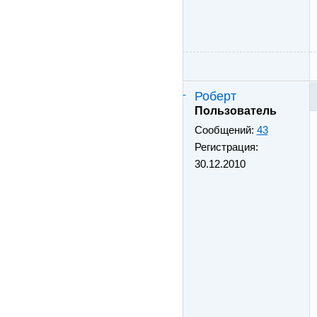
Роберт
Пользователь
Сообщений:
43
Регистрация:
30.12.2010