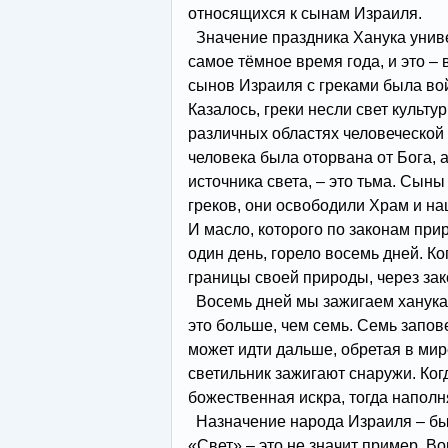
относящихся к сынам Израиля.
Значение праздника Ханука униве
самое тёмное время года, и это – 
сынов Израиля с греками была вой
Казалось, греки несли свет культу
различных областях человеческой 
человека была оторвана от Бога, а
источника света, – это тьма. Сын
греков, они освободили Храм и на
И масло, которого по законам при
один день, горело восемь дней. К
границы своей природы, через зак
Восемь дней мы зажигаем ханука
это больше, чем семь. Семь запове
может идти дальше, обретая в мир
светильник зажигают снаружи. Когд
божественная искра, тогда наполн
Назначение народа Израиля – быт
«Свет» – это не значит пример. В