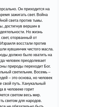
рсально. Он приходится на
время зажигать свет. Война
ной света против тьмы.
ры, достигнув вершин в
деятельности. Но жизнь
 свет, оторванный от
ы Израиля восстали против
шли кувшинчик чистого масла.
роды должно было хватить на
огда человек преодолевает
оны природы переходит Бог.
льный светильник. Восемь –
дей – это основа, но человек
е свой путь. Ханукальный
а в человеке горит
яется светом весь мир.
ь светом для народов.
овсе не обязательно быть