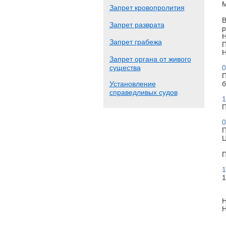
М
Запрет кровопролития
В
Запрет разврата
р
Н
Запрет грабежа
П
Н
Запрет органа от живого
существа
0
П
Установление
б
справедливых судов
1
П
0
П
Ц
П
1
1
Н
Н