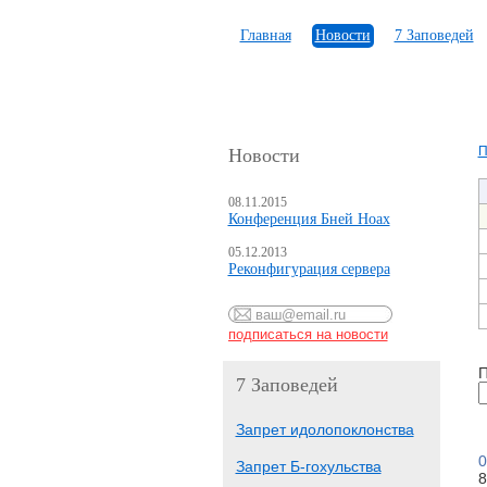
Главная
Новости
7 Заповедей
П
Новости
08.11.2015
Конференция Бней Ноах
05.12.2013
Реконфигурация сервера
П
7 Заповедей
Запрет идолопоклонства
0
Запрет Б-гохульства
8