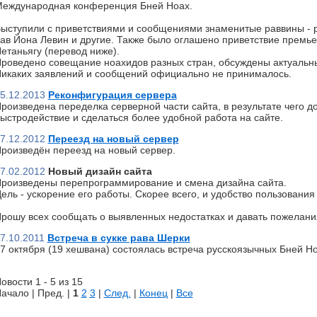
еждународная конференция Бней Ноах.
ыступили с приветствиями и сообщениями знаменитые раввины - р
ав Йона Левин и другие. Также было оглашено приветствие премь
етаньягу (перевод ниже).
роведено совещание ноахидов разных стран, обсуждены актуальн
икаких заявлений и сообщений официально не принималось.
5.12.2013
Реконфигурация сервера
роизведена переделка серверной части сайта, в результате чего д
ыстродействие и сделаться более удобной работа на сайте.
7.12.2012
Переезд на новый сервер
роизведён переезд на новый сервер.
7.02.2012
Новый дизайн сайта
роизведены перепрограммирование и смена дизайна сайта.
ель - ускорение его работы. Скорее всего, и удобство пользования 
рошу всех сообщать о выявленных недостатках и давать пожелани
7.10.2011
Встреча в сукке рава Шерки
7 октября (19 хешвана) состоялась встреча русскоязычных Бней Но
овости 1 - 5 из 15
ачало | Пред. |
1
2
3
|
След.
|
Конец
|
Все