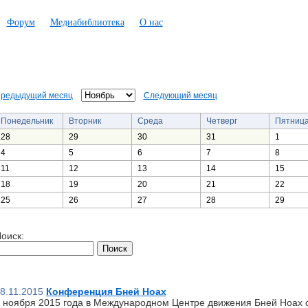
Форум
Медиабиблиотека
О нас
редыдущий месяц
Следующий месяц
Понедельник
Вторник
Среда
Четверг
Пятниц
28
29
30
31
1
4
5
6
7
8
11
12
13
14
15
18
19
20
21
22
25
26
27
28
29
оиск:
8.11.2015
Конференция Бней Ноах
 ноября 2015 года в Международном Центре движения Бней Ноах 