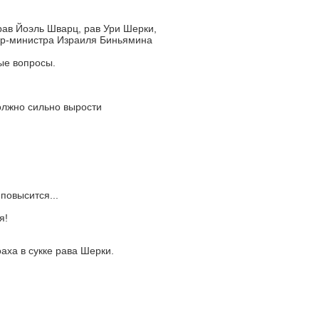
ав Йоэль Шварц, рав Ури Шерки,
ер-министра Израиля Биньямина
ые вопросы.
олжно сильно вырости
повысится...
я!
аха в сукке рава Шерки.