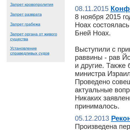
Запрет кровопролития
08.11.2015
Конф
Запрет разврата
8 ноября 2015 г
Ноах состоялас
Запрет грабежа
Бней Ноах.
Запрет органа от живого
существа
Выступили с пр
Установление
справедливых судов
раввины - рав Й
и другие. Также
министра Израил
Проведено совещ
актуальные вопр
Никаких заявлен
принималось.
05.12.2013
Реко
Произведена пер