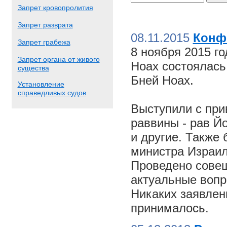
Запрет кровопролития
Запрет разврата
08.11.2015
Конф
Запрет грабежа
8 ноября 2015 г
Запрет органа от живого
Ноах состоялас
существа
Бней Ноах.
Установление
справедливых судов
Выступили с пр
раввины - рав Й
и другие. Также
министра Израил
Проведено совещ
актуальные вопр
Никаких заявлен
принималось.