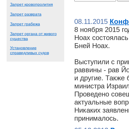
Запрет кровопролития
Запрет разврата
08.11.2015
Конф
Запрет грабежа
8 ноября 2015 г
Запрет органа от живого
Ноах состоялас
существа
Бней Ноах.
Установление
справедливых судов
Выступили с пр
раввины - рав Й
и другие. Также
министра Израил
Проведено совещ
актуальные вопр
Никаких заявлен
принималось.