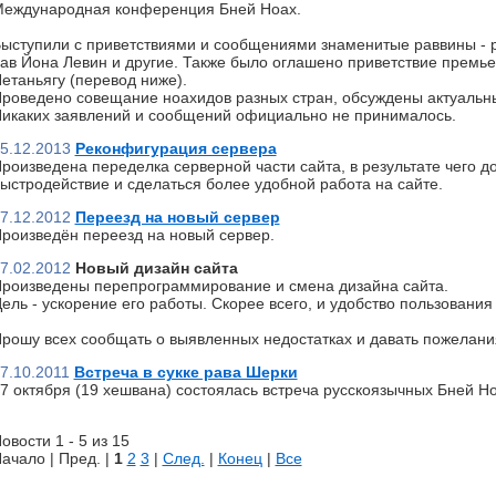
еждународная конференция Бней Ноах.
ыступили с приветствиями и сообщениями знаменитые раввины - р
ав Йона Левин и другие. Также было оглашено приветствие премь
етаньягу (перевод ниже).
роведено совещание ноахидов разных стран, обсуждены актуальн
икаких заявлений и сообщений официально не принималось.
5.12.2013
Реконфигурация сервера
роизведена переделка серверной части сайта, в результате чего д
ыстродействие и сделаться более удобной работа на сайте.
7.12.2012
Переезд на новый сервер
роизведён переезд на новый сервер.
7.02.2012
Новый дизайн сайта
роизведены перепрограммирование и смена дизайна сайта.
ель - ускорение его работы. Скорее всего, и удобство пользования 
рошу всех сообщать о выявленных недостатках и давать пожелани
7.10.2011
Встреча в сукке рава Шерки
7 октября (19 хешвана) состоялась встреча русскоязычных Бней Но
овости 1 - 5 из 15
ачало | Пред. |
1
2
3
|
След.
|
Конец
|
Все