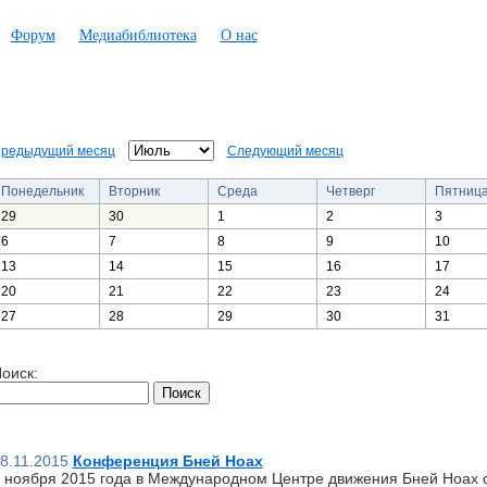
Форум
Медиабиблиотека
О нас
редыдущий месяц
Следующий месяц
Понедельник
Вторник
Среда
Четверг
Пятниц
29
30
1
2
3
6
7
8
9
10
13
14
15
16
17
20
21
22
23
24
27
28
29
30
31
оиск:
8.11.2015
Конференция Бней Ноах
 ноября 2015 года в Международном Центре движения Бней Ноах 