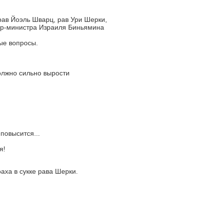
ав Йоэль Шварц, рав Ури Шерки,
ер-министра Израиля Биньямина
ые вопросы.
олжно сильно вырости
повысится...
я!
аха в сукке рава Шерки.