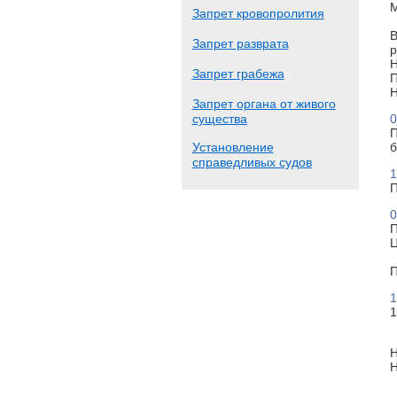
М
Запрет кровопролития
В
Запрет разврата
р
Н
Запрет грабежа
П
Н
Запрет органа от живого
существа
0
П
Установление
б
справедливых судов
1
П
0
П
Ц
П
1
1
Н
Н