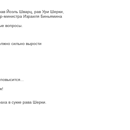
ав Йоэль Шварц, рав Ури Шерки,
ер-министра Израиля Биньямина
ые вопросы.
олжно сильно вырости
повысится...
я!
аха в сукке рава Шерки.