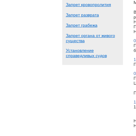
М
Запрет кровопролития
В
Запрет разврата
р
Н
Запрет грабежа
П
Н
Запрет органа от живого
существа
0
П
Установление
б
справедливых судов
1
П
0
П
Ц
П
1
1
Н
Н