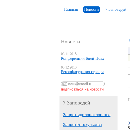
Главная
Новости
7 Заповедей
П
Новости
08.11.2015
Конференция Бней Ноах
05.12.2013
Реконфигурация сервера
П
7 Заповедей
Запрет идолопоклонства
0
Запрет Б-гохульства
8