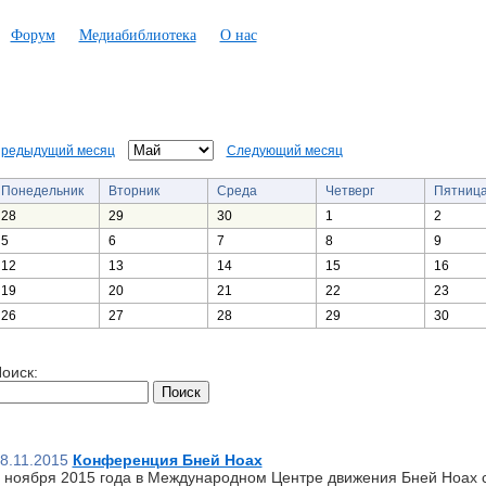
Форум
Медиабиблиотека
О нас
редыдущий месяц
Следующий месяц
Понедельник
Вторник
Среда
Четверг
Пятниц
28
29
30
1
2
5
6
7
8
9
12
13
14
15
16
19
20
21
22
23
26
27
28
29
30
оиск:
8.11.2015
Конференция Бней Ноах
 ноября 2015 года в Международном Центре движения Бней Ноах 