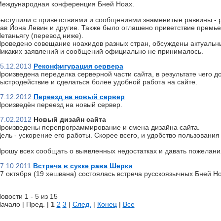
еждународная конференция Бней Ноах.
ыступили с приветствиями и сообщениями знаменитые раввины - р
ав Йона Левин и другие. Также было оглашено приветствие премь
етаньягу (перевод ниже).
роведено совещание ноахидов разных стран, обсуждены актуальн
икаких заявлений и сообщений официально не принималось.
5.12.2013
Реконфигурация сервера
роизведена переделка серверной части сайта, в результате чего д
ыстродействие и сделаться более удобной работа на сайте.
7.12.2012
Переезд на новый сервер
роизведён переезд на новый сервер.
7.02.2012
Новый дизайн сайта
роизведены перепрограммирование и смена дизайна сайта.
ель - ускорение его работы. Скорее всего, и удобство пользования 
рошу всех сообщать о выявленных недостатках и давать пожелани
7.10.2011
Встреча в сукке рава Шерки
7 октября (19 хешвана) состоялась встреча русскоязычных Бней Но
овости 1 - 5 из 15
ачало | Пред. |
1
2
3
|
След.
|
Конец
|
Все