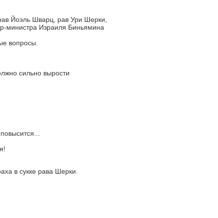
ав Йоэль Шварц, рав Ури Шерки,
ер-министра Израиля Биньямина
ые вопросы.
олжно сильно вырости
повысится...
я!
аха в сукке рава Шерки.