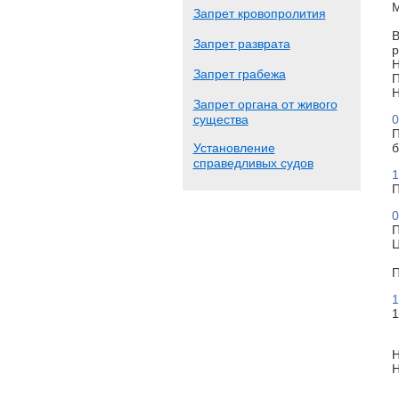
М
Запрет кровопролития
В
Запрет разврата
р
Н
Запрет грабежа
П
Н
Запрет органа от живого
существа
0
П
Установление
б
справедливых судов
1
П
0
П
Ц
П
1
1
Н
Н