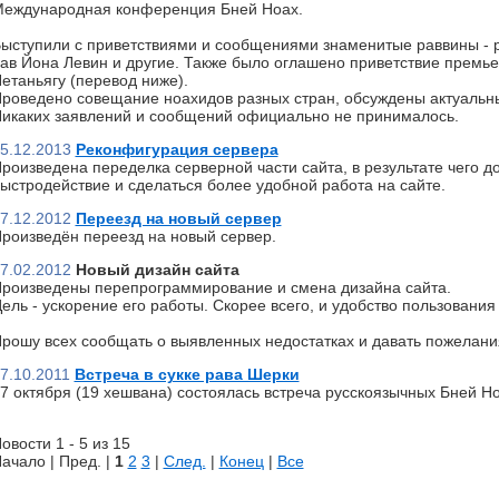
еждународная конференция Бней Ноах.
ыступили с приветствиями и сообщениями знаменитые раввины - р
ав Йона Левин и другие. Также было оглашено приветствие премь
етаньягу (перевод ниже).
роведено совещание ноахидов разных стран, обсуждены актуальн
икаких заявлений и сообщений официально не принималось.
5.12.2013
Реконфигурация сервера
роизведена переделка серверной части сайта, в результате чего д
ыстродействие и сделаться более удобной работа на сайте.
7.12.2012
Переезд на новый сервер
роизведён переезд на новый сервер.
7.02.2012
Новый дизайн сайта
роизведены перепрограммирование и смена дизайна сайта.
ель - ускорение его работы. Скорее всего, и удобство пользования 
рошу всех сообщать о выявленных недостатках и давать пожелани
7.10.2011
Встреча в сукке рава Шерки
7 октября (19 хешвана) состоялась встреча русскоязычных Бней Но
овости 1 - 5 из 15
ачало | Пред. |
1
2
3
|
След.
|
Конец
|
Все