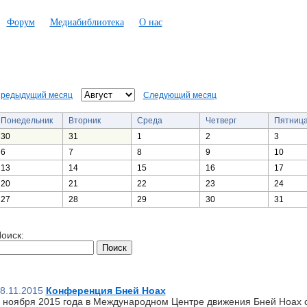
Форум
Медиабиблиотека
О нас
редыдущий месяц
Следующий месяц
Понедельник
Вторник
Среда
Четверг
Пятниц
30
31
1
2
3
6
7
8
9
10
13
14
15
16
17
20
21
22
23
24
27
28
29
30
31
оиск:
8.11.2015
Конференция Бней Ноах
 ноября 2015 года в Международном Центре движения Бней Ноах 