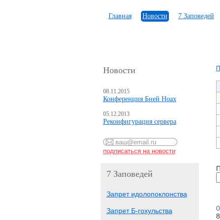
Главная
Новости
7 Заповедей
П
Новости
08.11.2015
Конференция Бней Ноах
05.12.2013
Реконфигурация сервера
П
7 Заповедей
Запрет идолопоклонства
0
Запрет Б-гохульства
8