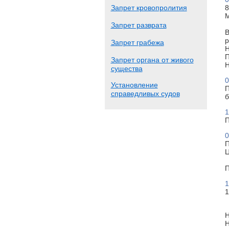
Запрет кровопролития
8
М
Запрет разврата
В
р
Запрет грабежа
Н
П
Запрет органа от живого
Н
существа
0
Установление
П
справедливых судов
б
1
П
0
П
Ц
П
1
1
Н
Н