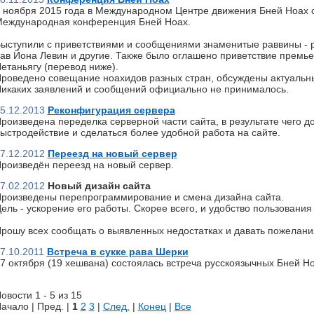
 ноября 2015 года в Международном Центре движения Бней Ноах 
еждународная конференция Бней Ноах.
ыступили с приветствиями и сообщениями знаменитые раввины - р
ав Йона Левин и другие. Также было оглашено приветствие премь
етаньягу (перевод ниже).
роведено совещание ноахидов разных стран, обсуждены актуальн
икаких заявлений и сообщений официально не принималось.
5.12.2013
Реконфигурация сервера
роизведена переделка серверной части сайта, в результате чего д
ыстродействие и сделаться более удобной работа на сайте.
7.12.2012
Переезд на новый сервер
роизведён переезд на новый сервер.
7.02.2012
Новый дизайн сайта
роизведены перепрограммирование и смена дизайна сайта.
ель - ускорение его работы. Скорее всего, и удобство пользования 
рошу всех сообщать о выявленных недостатках и давать пожелани
7.10.2011
Встреча в сукке рава Шерки
7 октября (19 хешвана) состоялась встреча русскоязычных Бней Но
овости 1 - 5 из 15
ачало | Пред. |
1
2
3
|
След.
|
Конец
|
Все