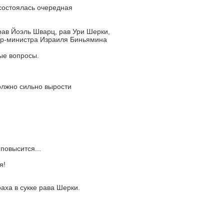
состоялась очередная
ав Йоэль Шварц, рав Ури Шерки,
ер-министра Израиля Биньямина
ые вопросы.
олжно сильно вырости
повысится...
я!
аха в сукке рава Шерки.