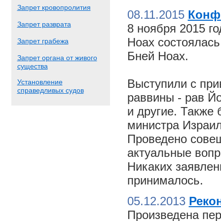
Запрет кровопролития
08.11.2015
Конф
Запрет разврата
8 ноября 2015 г
Ноах состоялас
Запрет грабежа
Бней Ноах.
Запрет органа от живого
существа
Выступили с пр
Установление
справедливых судов
раввины - рав Й
и другие. Также
министра Израил
Проведено совещ
актуальные вопр
Никаких заявлен
принималось.
05.12.2013
Реко
Произведена пер