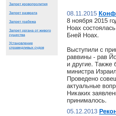
Запрет кровопролития
08.11.2015
Конф
Запрет разврата
8 ноября 2015 г
Запрет грабежа
Ноах состоялас
Запрет органа от живого
Бней Ноах.
существа
Установление
справедливых судов
Выступили с пр
раввины - рав Й
и другие. Также
министра Израил
Проведено совещ
актуальные вопр
Никаких заявлен
принималось.
05.12.2013
Реко