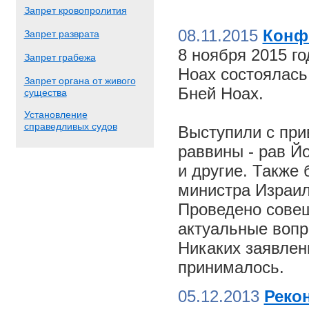
Запрет кровопролития
08.11.2015
Конф
Запрет разврата
8 ноября 2015 г
Запрет грабежа
Ноах состоялас
Запрет органа от живого
Бней Ноах.
существа
Установление
справедливых судов
Выступили с пр
раввины - рав Й
и другие. Также
министра Израил
Проведено совещ
актуальные вопр
Никаких заявлен
принималось.
05.12.2013
Реко