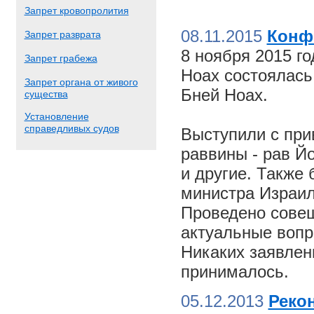
Запрет кровопролития
08.11.2015
Конф
Запрет разврата
8 ноября 2015 г
Запрет грабежа
Ноах состоялас
Запрет органа от живого
Бней Ноах.
существа
Установление
справедливых судов
Выступили с пр
раввины - рав Й
и другие. Также
министра Израил
Проведено совещ
актуальные вопр
Никаких заявлен
принималось.
05.12.2013
Реко