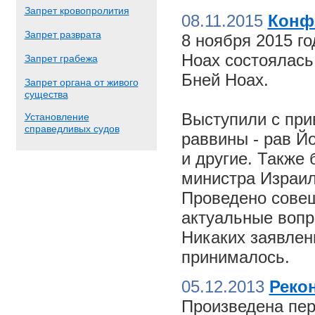
Запрет кровопролития
08.11.2015
Конф
Запрет разврата
8 ноября 2015 г
Ноах состоялас
Запрет грабежа
Бней Ноах.
Запрет органа от живого
существа
Выступили с пр
Установление
справедливых судов
раввины - рав Й
и другие. Также
министра Израил
Проведено совещ
актуальные вопр
Никаких заявлен
принималось.
05.12.2013
Реко
Произведена пер