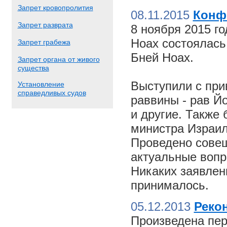
Запрет кровопролития
08.11.2015
Конф
Запрет разврата
8 ноября 2015 г
Ноах состоялас
Запрет грабежа
Бней Ноах.
Запрет органа от живого
существа
Выступили с пр
Установление
справедливых судов
раввины - рав Й
и другие. Также
министра Израил
Проведено совещ
актуальные вопр
Никаких заявлен
принималось.
05.12.2013
Реко
Произведена пер