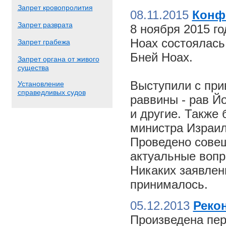
Запрет кровопролития
08.11.2015
Конф
Запрет разврата
8 ноября 2015 г
Ноах состоялас
Запрет грабежа
Бней Ноах.
Запрет органа от живого
существа
Выступили с пр
Установление
справедливых судов
раввины - рав Й
и другие. Также
министра Израил
Проведено совещ
актуальные вопр
Никаких заявлен
принималось.
05.12.2013
Реко
Произведена пер