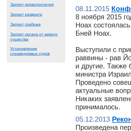
Запрет кровопролития
08.11.2015
Конф
Запрет разврата
8 ноября 2015 г
Ноах состоялас
Запрет грабежа
Бней Ноах.
Запрет органа от живого
существа
Выступили с пр
Установление
справедливых судов
раввины - рав Й
и другие. Также
министра Израил
Проведено совещ
актуальные вопр
Никаких заявлен
принималось.
05.12.2013
Реко
Произведена пер