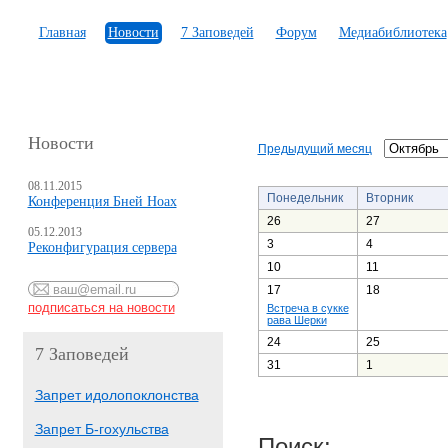
Главная
Новости
7 Заповедей
Форум
Медиабиблиотека
Новости
Предыдущий месяц
08.11.2015
Понедельник
Вторник
Конференция Бней Ноах
26
27
05.12.2013
3
4
Реконфигурация сервера
10
11
17
18
Встреча в сукке
рава Шерки
24
25
7 Заповедей
31
1
Запрет идолопоклонства
Запрет Б-гохульства
Поиск: