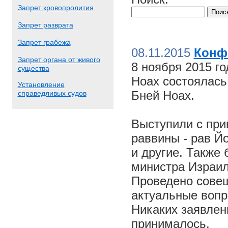
Запрет кровопролития
Запрет разврата
Запрет грабежа
08.11.2015
Конф
Запрет органа от живого
8 ноября 2015 г
существа
Ноах состоялас
Установление
Бней Ноах.
справедливых судов
Выступили с пр
раввины - рав Й
и другие. Также
министра Израил
Проведено совещ
актуальные вопр
Никаких заявлен
принималось.