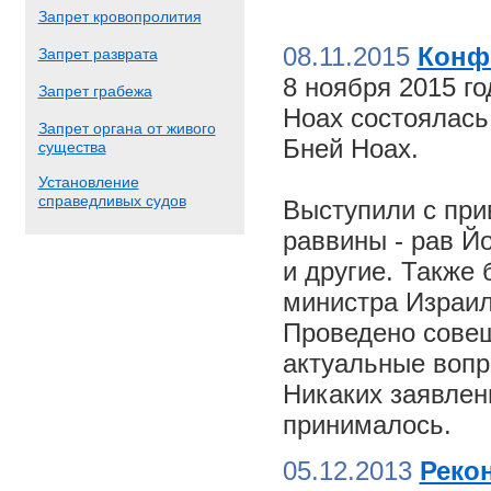
Запрет кровопролития
08.11.2015
Конф
Запрет разврата
8 ноября 2015 г
Запрет грабежа
Ноах состоялас
Запрет органа от живого
Бней Ноах.
существа
Установление
справедливых судов
Выступили с пр
раввины - рав Й
и другие. Также
министра Израил
Проведено совещ
актуальные вопр
Никаких заявлен
принималось.
05.12.2013
Реко