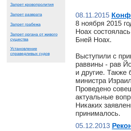
Запрет кровопролития
08.11.2015
Конф
Запрет разврата
8 ноября 2015 г
Запрет грабежа
Ноах состоялас
Запрет органа от живого
Бней Ноах.
существа
Установление
справедливых судов
Выступили с пр
раввины - рав Й
и другие. Также
министра Израил
Проведено совещ
актуальные вопр
Никаких заявлен
принималось.
05.12.2013
Реко