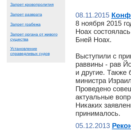
Запрет кровопролития
08.11.2015
Конф
Запрет разврата
8 ноября 2015 г
Запрет грабежа
Ноах состоялас
Запрет органа от живого
Бней Ноах.
существа
Установление
справедливых судов
Выступили с пр
раввины - рав Й
и другие. Также
министра Израил
Проведено совещ
актуальные вопр
Никаких заявлен
принималось.
05.12.2013
Реко