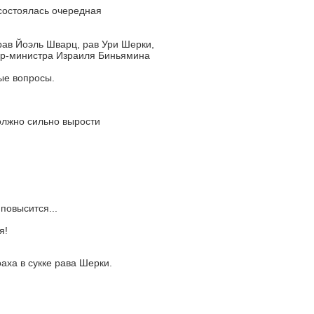
состоялась очередная
ав Йоэль Шварц, рав Ури Шерки,
ер-министра Израиля Биньямина
ые вопросы.
олжно сильно вырости
повысится...
я!
аха в сукке рава Шерки.