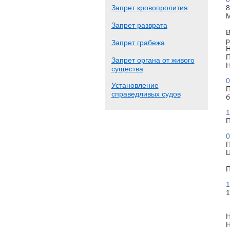
Запрет кровопролития
8
М
Запрет разврата
В
р
Запрет грабежа
Н
П
Запрет органа от живого
Н
существа
0
Установление
П
справедливых судов
б
1
П
0
П
Ц
П
1
1
Н
Н