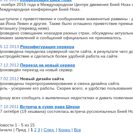
 ноября 2015 года в Международном Центре движения Бней Ноах 
еждународная конференция Бней Ноах.
ыступили с приветствиями и сообщениями знаменитые раввины - р
ав Йона Левин и другие. Также было оглашено приветствие премь
етаньягу (перевод ниже).
роведено совещание ноахидов разных стран, обсуждены актуальн
икаких заявлений и сообщений официально не принималось.
5.12.2013
Реконфигурация сервера
роизведена переделка серверной части сайта, в результате чего д
ыстродействие и сделаться более удобной работа на сайте.
7.12.2012
Переезд на новый сервер
роизведён переезд на новый сервер.
7.02.2012
Новый дизайн сайта
роизведены перепрограммирование и смена дизайна сайта.
ель - ускорение его работы. Скорее всего, и удобство пользования 
рошу всех сообщать о выявленных недостатках и давать пожелани
7.10.2011
Встреча в сукке рава Шерки
7 октября (19 хешвана) состоялась встреча русскоязычных Бней Но
овости 1 - 5 из 15
ачало | Пред. |
1
2
3
|
След.
|
Конец
|
Все