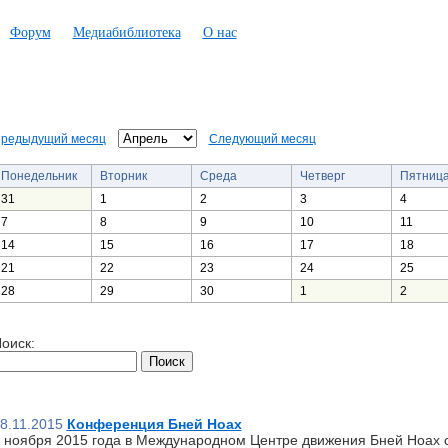
Форум
Медиабиблиотека
О нас
редыдущий месяц
Следующий месяц
Понедельник
Вторник
Среда
Четверг
Пятниц
31
1
2
3
4
7
8
9
10
11
14
15
16
17
18
21
22
23
24
25
28
29
30
1
2
оиск:
8.11.2015
Конференция Бней Ноах
 ноября 2015 года в Международном Центре движения Бней Ноах 