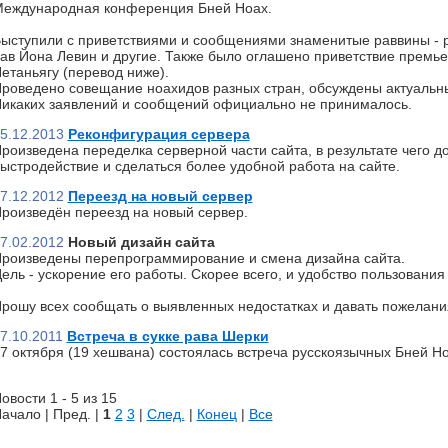
еждународная конференция Бней Ноах.
ыступили с приветствиями и сообщениями знаменитые раввины - р
ав Йона Левин и другие. Также было оглашено приветствие премь
етаньягу (перевод ниже).
роведено совещание ноахидов разных стран, обсуждены актуальн
икаких заявлений и сообщений официально не принималось.
5.12.2013
Реконфигурация сервера
роизведена переделка серверной части сайта, в результате чего д
ыстродействие и сделаться более удобной работа на сайте.
7.12.2012
Переезд на новый сервер
роизведён переезд на новый сервер.
7.02.2012
Новый дизайн сайта
роизведены перепрограммирование и смена дизайна сайта.
ель - ускорение его работы. Скорее всего, и удобство пользования 
рошу всех сообщать о выявленных недостатках и давать пожелани
7.10.2011
Встреча в сукке рава Шерки
7 октября (19 хешвана) состоялась встреча русскоязычных Бней Но
овости 1 - 5 из 15
ачало | Пред. |
1
2
3
|
След.
|
Конец
|
Все