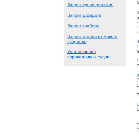
М
Запрет кровопролития
В
Запрет разврата
р
Н
Запрет грабежа
П
Н
Запрет органа от живого
существа
0
П
Установление
б
справедливых судов
1
П
0
П
Ц
П
1
1
Н
Н