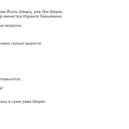
ав Йоэль Шварц, рав Ури Шерки,
ер-министра Израиля Биньямина
ые вопросы.
олжно сильно вырости
повысится...
я!
аха в сукке рава Шерки.