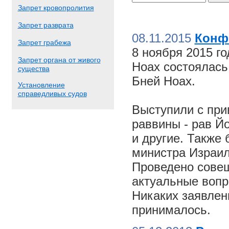
Запрет кровопролития
Запрет разврата
08.11.2015
Конф
Запрет грабежа
8 ноября 2015 г
Запрет органа от живого
Ноах состоялас
существа
Бней Ноах.
Установление
справедливых судов
Выступили с пр
раввины - рав Й
и другие. Также
министра Израил
Проведено совещ
актуальные вопр
Никаких заявлен
принималось.