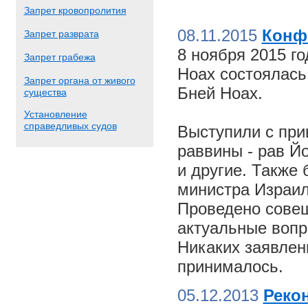
Запрет кровопролития
08.11.2015
Конф
Запрет разврата
8 ноября 2015 г
Запрет грабежа
Ноах состоялас
Запрет органа от живого
Бней Ноах.
существа
Установление
справедливых судов
Выступили с пр
раввины - рав Й
и другие. Также
министра Израил
Проведено совещ
актуальные вопр
Никаких заявлен
принималось.
05.12.2013
Реко