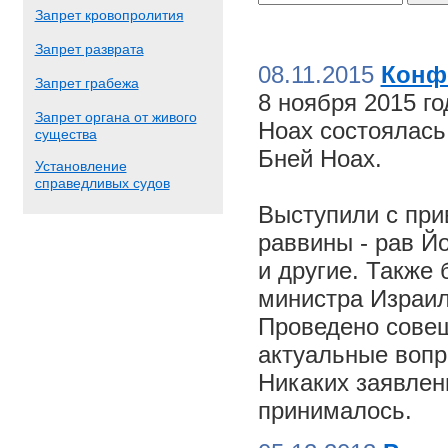
Запрет кровопролития
Запрет разврата
08.11.2015
Конф
Запрет грабежа
8 ноября 2015 г
Запрет органа от живого
Ноах состоялас
существа
Бней Ноах.
Установление
справедливых судов
Выступили с пр
раввины - рав Й
и другие. Также
министра Израил
Проведено совещ
актуальные вопр
Никаких заявлен
принималось.