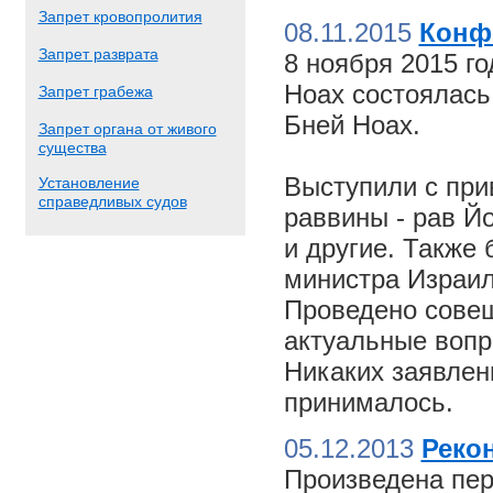
Запрет кровопролития
08.11.2015
Конф
Запрет разврата
8 ноября 2015 г
Ноах состоялас
Запрет грабежа
Бней Ноах.
Запрет органа от живого
существа
Выступили с пр
Установление
справедливых судов
раввины - рав Й
и другие. Также
министра Израил
Проведено совещ
актуальные вопр
Никаких заявлен
принималось.
05.12.2013
Реко
Произведена пер