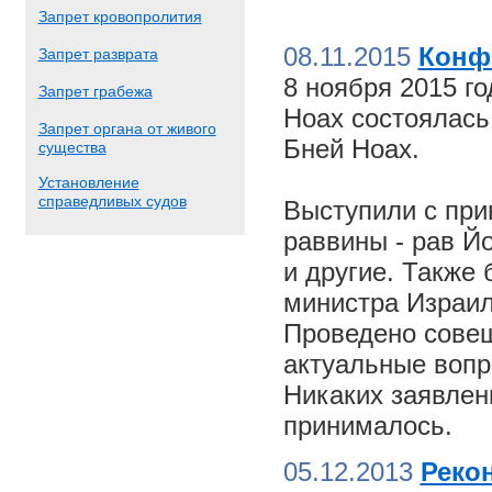
Запрет кровопролития
08.11.2015
Конф
Запрет разврата
8 ноября 2015 г
Запрет грабежа
Ноах состоялас
Запрет органа от живого
Бней Ноах.
существа
Установление
справедливых судов
Выступили с пр
раввины - рав Й
и другие. Также
министра Израил
Проведено совещ
актуальные вопр
Никаких заявлен
принималось.
05.12.2013
Реко