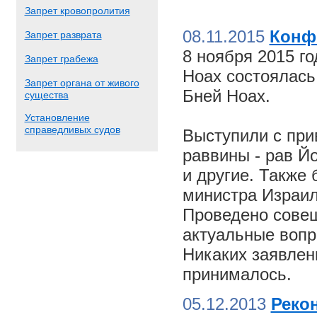
Запрет кровопролития
08.11.2015
Конф
Запрет разврата
8 ноября 2015 г
Запрет грабежа
Ноах состоялас
Запрет органа от живого
Бней Ноах.
существа
Установление
справедливых судов
Выступили с пр
раввины - рав Й
и другие. Также
министра Израил
Проведено совещ
актуальные вопр
Никаких заявлен
принималось.
05.12.2013
Реко