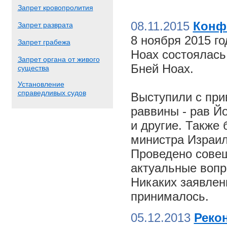
Запрет кровопролития
08.11.2015
Конф
Запрет разврата
8 ноября 2015 г
Запрет грабежа
Ноах состоялас
Запрет органа от живого
Бней Ноах.
существа
Установление
справедливых судов
Выступили с пр
раввины - рав Й
и другие. Также
министра Израил
Проведено совещ
актуальные вопр
Никаких заявлен
принималось.
05.12.2013
Реко