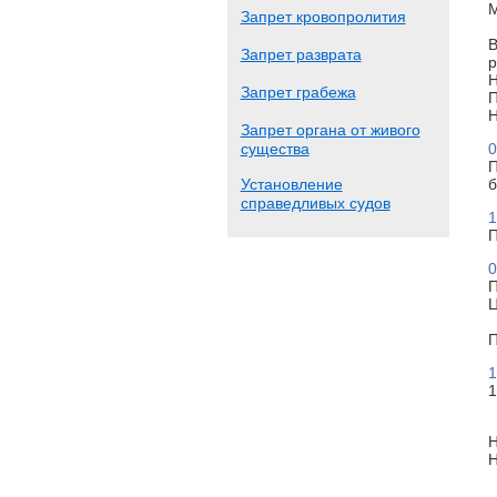
М
Запрет кровопролития
В
Запрет разврата
р
Н
Запрет грабежа
П
Н
Запрет органа от живого
существа
0
П
Установление
б
справедливых судов
1
П
0
П
Ц
П
1
1
Н
Н