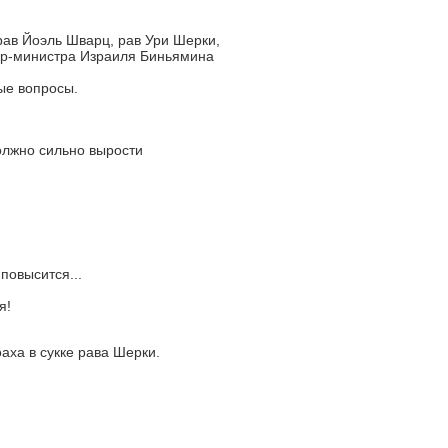
ав Йоэль Шварц, рав Ури Шерки,
ер-министра Израиля Биньямина
ые вопросы.
олжно сильно вырости
повысится...
я!
аха в сукке рава Шерки.