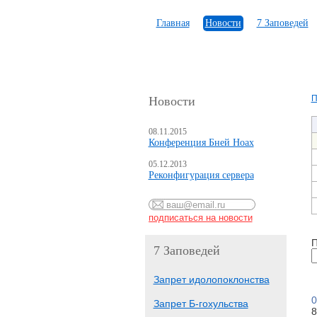
Главная
Новости
7 Заповедей
П
Новости
08.11.2015
Конференция Бней Ноах
05.12.2013
Реконфигурация сервера
П
7 Заповедей
Запрет идолопоклонства
0
Запрет Б-гохульства
8