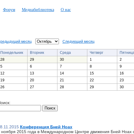
Форум
Медиабиблиотека
О нас
редыдущий месяц
Следующий месяц
Понедельник
Вторник
Среда
Четверг
Пятниц
28
29
30
1
2
5
6
7
8
9
12
13
14
15
16
19
20
21
22
23
26
27
28
29
30
оиск:
8.11.2015
Конференция Бней Ноах
 ноября 2015 года в Международном Центре движения Бней Ноах 