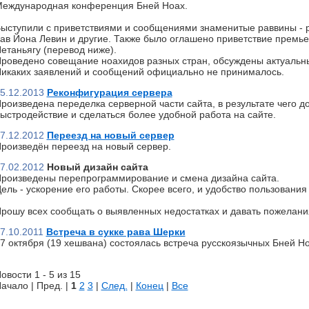
еждународная конференция Бней Ноах.
ыступили с приветствиями и сообщениями знаменитые раввины - р
ав Йона Левин и другие. Также было оглашено приветствие премь
етаньягу (перевод ниже).
роведено совещание ноахидов разных стран, обсуждены актуальн
икаких заявлений и сообщений официально не принималось.
5.12.2013
Реконфигурация сервера
роизведена переделка серверной части сайта, в результате чего д
ыстродействие и сделаться более удобной работа на сайте.
7.12.2012
Переезд на новый сервер
роизведён переезд на новый сервер.
7.02.2012
Новый дизайн сайта
роизведены перепрограммирование и смена дизайна сайта.
ель - ускорение его работы. Скорее всего, и удобство пользования 
рошу всех сообщать о выявленных недостатках и давать пожелани
7.10.2011
Встреча в сукке рава Шерки
7 октября (19 хешвана) состоялась встреча русскоязычных Бней Но
овости 1 - 5 из 15
ачало | Пред. |
1
2
3
|
След.
|
Конец
|
Все