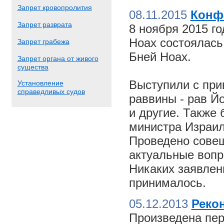
Запрет кровопролития
08.11.2015
Конф
Запрет разврата
8 ноября 2015 г
Ноах состоялас
Запрет грабежа
Бней Ноах.
Запрет органа от живого
существа
Выступили с пр
Установление
справедливых судов
раввины - рав Й
и другие. Также
министра Израил
Проведено совещ
актуальные вопр
Никаких заявлен
принималось.
05.12.2013
Реко
Произведена пер