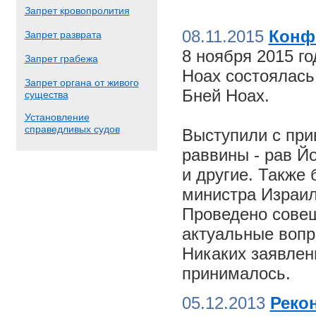
Запрет кровопролития
08.11.2015
Конф
Запрет разврата
8 ноября 2015 г
Запрет грабежа
Ноах состоялас
Запрет органа от живого
Бней Ноах.
существа
Установление
справедливых судов
Выступили с пр
раввины - рав Й
и другие. Также
министра Израил
Проведено совещ
актуальные вопр
Никаких заявлен
принималось.
05.12.2013
Реко