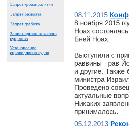
Запрет кровопролития
08.11.2015
Конф
Запрет разврата
8 ноября 2015 г
Запрет грабежа
Ноах состоялас
Запрет органа от живого
Бней Ноах.
существа
Установление
справедливых судов
Выступили с пр
раввины - рав Й
и другие. Также
министра Израил
Проведено совещ
актуальные вопр
Никаких заявлен
принималось.
05.12.2013
Реко