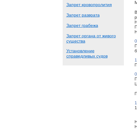
М
Запрет кровопролития
В
Запрет разврата
р
Н
Запрет грабежа
П
Н
Запрет органа от живого
существа
0
П
Установление
б
справедливых судов
1
П
0
П
Ц
П
1
1
Н
Н