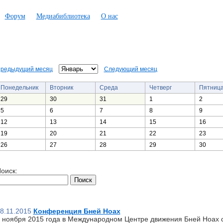
Форум
Медиабиблиотека
О нас
редыдущий месяц
Следующий месяц
Понедельник
Вторник
Среда
Четверг
Пятниц
29
30
31
1
2
5
6
7
8
9
12
13
14
15
16
19
20
21
22
23
26
27
28
29
30
оиск:
8.11.2015
Конференция Бней Ноах
 ноября 2015 года в Международном Центре движения Бней Ноах 