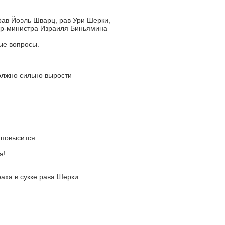
ав Йоэль Шварц, рав Ури Шерки,
ер-министра Израиля Биньямина
ые вопросы.
олжно сильно вырости
повысится...
я!
аха в сукке рава Шерки.