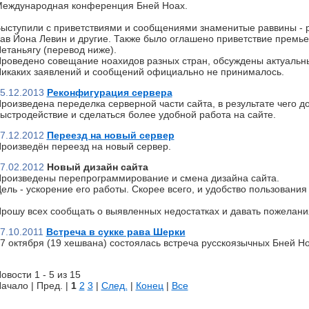
еждународная конференция Бней Ноах.
ыступили с приветствиями и сообщениями знаменитые раввины - р
ав Йона Левин и другие. Также было оглашено приветствие премь
етаньягу (перевод ниже).
роведено совещание ноахидов разных стран, обсуждены актуальн
икаких заявлений и сообщений официально не принималось.
5.12.2013
Реконфигурация сервера
роизведена переделка серверной части сайта, в результате чего д
ыстродействие и сделаться более удобной работа на сайте.
7.12.2012
Переезд на новый сервер
роизведён переезд на новый сервер.
7.02.2012
Новый дизайн сайта
роизведены перепрограммирование и смена дизайна сайта.
ель - ускорение его работы. Скорее всего, и удобство пользования 
рошу всех сообщать о выявленных недостатках и давать пожелани
7.10.2011
Встреча в сукке рава Шерки
7 октября (19 хешвана) состоялась встреча русскоязычных Бней Но
овости 1 - 5 из 15
ачало | Пред. |
1
2
3
|
След.
|
Конец
|
Все