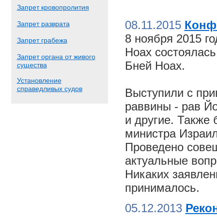
Запрет кровопролития
08.11.2015
Конф
Запрет разврата
8 ноября 2015 г
Запрет грабежа
Ноах состоялас
Запрет органа от живого
Бней Ноах.
существа
Установление
справедливых судов
Выступили с пр
раввины - рав Й
и другие. Также
министра Израил
Проведено совещ
актуальные вопр
Никаких заявлен
принималось.
05.12.2013
Реко