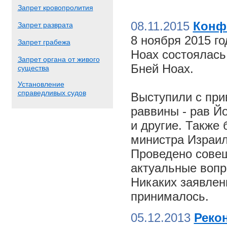
Запрет кровопролития
08.11.2015
Конф
Запрет разврата
8 ноября 2015 г
Запрет грабежа
Ноах состоялас
Запрет органа от живого
Бней Ноах.
существа
Установление
справедливых судов
Выступили с пр
раввины - рав Й
и другие. Также
министра Израил
Проведено совещ
актуальные вопр
Никаких заявлен
принималось.
05.12.2013
Реко