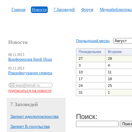
Главная
Новости
7 Заповедей
Форум
Медиабиблиотека
Предыдущий месяц
Новости
Понедельник
Вторник
08.11.2015
27
28
Конференция Бней Ноах
3
4
05.12.2013
10
11
Реконфигурация сервера
17
18
24
25
31
1
7 Заповедей
Поиск:
Запрет идолопоклонства
Запрет Б-гохульства