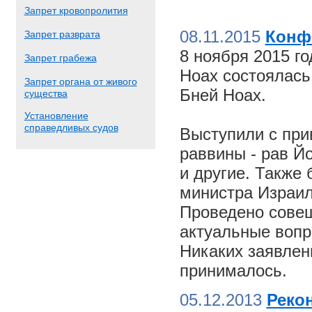
Запрет кровопролития
08.11.2015
Конф
Запрет разврата
8 ноября 2015 г
Запрет грабежа
Ноах состоялас
Запрет органа от живого
Бней Ноах.
существа
Установление
справедливых судов
Выступили с пр
раввины - рав Й
и другие. Также
министра Израил
Проведено совещ
актуальные вопр
Никаких заявлен
принималось.
05.12.2013
Реко