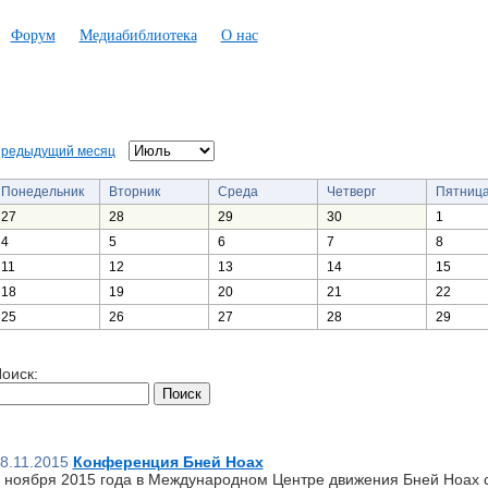
Форум
Медиабиблиотека
О нас
редыдущий месяц
Понедельник
Вторник
Среда
Четверг
Пятниц
27
28
29
30
1
4
5
6
7
8
11
12
13
14
15
18
19
20
21
22
25
26
27
28
29
оиск:
8.11.2015
Конференция Бней Ноах
 ноября 2015 года в Международном Центре движения Бней Ноах 