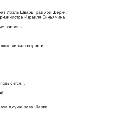
ав Йоэль Шварц, рав Ури Шерки,
ер-министра Израиля Биньямина
ые вопросы.
олжно сильно вырости
повысится...
я!
аха в сукке рава Шерки.