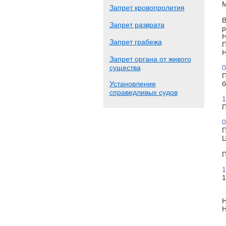
М
Запрет кровопролития
В
Запрет разврата
р
Н
Запрет грабежа
П
Н
Запрет органа от живого
существа
0
П
Установление
б
справедливых судов
1
П
0
П
Ц
П
1
1
Н
Н