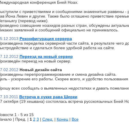
еждународная конференция Бней Ноах.
ыступили с приветствиями и сообщениями знаменитые раввины - р
ав Йона Левин и другие. Также было оглашено приветствие премь
етаньягу (перевод ниже).
роведено совещание ноахидов разных стран, обсуждены актуальн
икаких заявлений и сообщений официально не принималось.
5.12.2013
Реконфигурация сервера
роизведена переделка серверной части сайта, в результате чего д
ыстродействие и сделаться более удобной работа на сайте.
7.12.2012
Переезд на новый сервер
роизведён переезд на новый сервер.
7.02.2012
Новый дизайн сайта
роизведены перепрограммирование и смена дизайна сайта.
ель - ускорение его работы. Скорее всего, и удобство пользования 
рошу всех сообщать о выявленных недостатках и давать пожелани
7.10.2011
Встреча в сукке рава Шерки
7 октября (19 хешвана) состоялась встреча русскоязычных Бней Но
овости 1 - 5 из 15
ачало | Пред. |
1
2
3
|
След.
|
Конец
|
Все