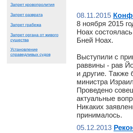
Запрет кровопролития
08.11.2015
Конф
Запрет разврата
8 ноября 2015 г
Запрет грабежа
Ноах состоялас
Запрет органа от живого
Бней Ноах.
существа
Установление
справедливых судов
Выступили с пр
раввины - рав Й
и другие. Также
министра Израил
Проведено совещ
актуальные вопр
Никаких заявлен
принималось.
05.12.2013
Реко