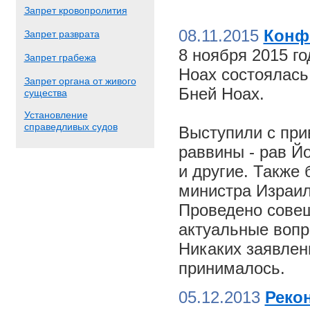
Запрет кровопролития
08.11.2015
Конф
Запрет разврата
8 ноября 2015 г
Запрет грабежа
Ноах состоялас
Запрет органа от живого
Бней Ноах.
существа
Установление
справедливых судов
Выступили с пр
раввины - рав Й
и другие. Также
министра Израил
Проведено совещ
актуальные вопр
Никаких заявлен
принималось.
05.12.2013
Реко