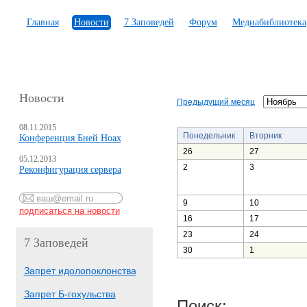
Главная
Новости
7 Заповедей
Форум
Медиабиблиотека
Новости
Предыдущий месяц
08.11.2015
Понедельник
Вторник
Конференция Бней Ноах
26
27
05.12.2013
2
3
Реконфигурация сервера
9
10
16
17
23
24
7 Заповедей
30
1
Запрет идолопоклонства
Запрет Б-гохульства
Поиск: