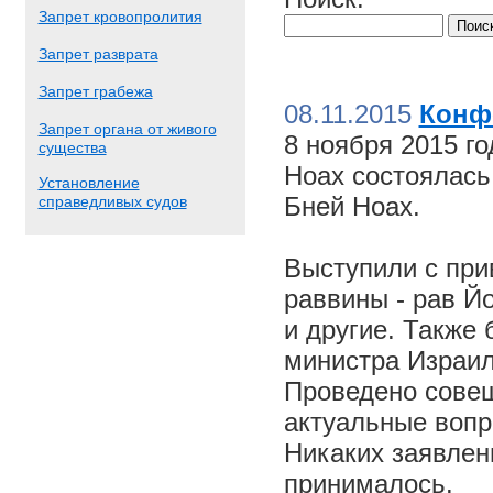
Запрет кровопролития
Запрет разврата
Запрет грабежа
08.11.2015
Конф
Запрет органа от живого
8 ноября 2015 г
существа
Ноах состоялас
Установление
Бней Ноах.
справедливых судов
Выступили с пр
раввины - рав Й
и другие. Также
министра Израил
Проведено совещ
актуальные вопр
Никаких заявлен
принималось.