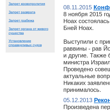
Запрет кровопролития
08.11.2015
Конф
Запрет разврата
8 ноября 2015 г
Ноах состоялас
Запрет грабежа
Бней Ноах.
Запрет органа от живого
существа
Выступили с пр
Установление
справедливых судов
раввины - рав Й
и другие. Также
министра Израил
Проведено совещ
актуальные вопр
Никаких заявлен
принималось.
05.12.2013
Реко
Произведена пер