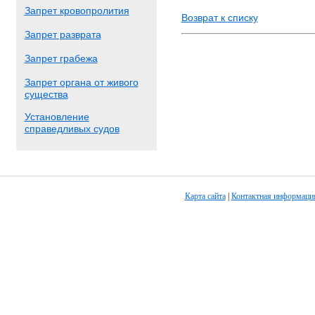
Запрет кровопролития
Возврат к списку
Запрет разврата
Запрет грабежа
Запрет органа от живого
существа
Установление
справедливых судов
Карта сайта
|
Контактная информаци