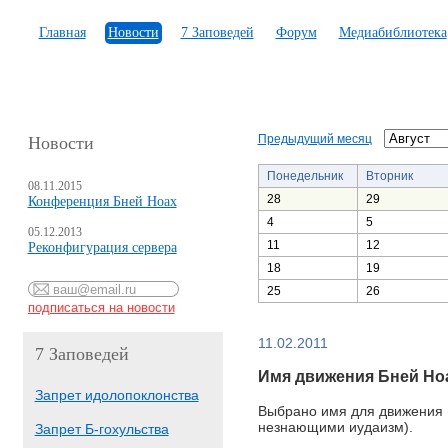
Главная
Новости
7 Заповедей
Форум
Медиабиблиотека
Предыдущий месяц
Новости
Понедельник
Вторник
08.11.2015
28
29
Конференция Бней Ноах
4
5
05.12.2013
11
12
Реконфигурация сервера
18
19
25
26
11.02.2011
7 Заповедей
Имя движения Бней Но
Запрет идолопоклонства
Выбрано имя для движения Бн
незнающими иудаизм).
Запрет Б-гохульства