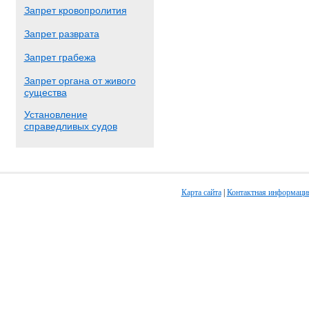
Запрет кровопролития
Запрет разврата
Запрет грабежа
Запрет органа от живого
существа
Установление
справедливых судов
Карта сайта
|
Контактная информаци