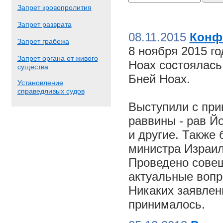
Запрет кровопролития
Запрет разврата
08.11.2015
Конф
Запрет грабежа
8 ноября 2015 г
Запрет органа от живого
Ноах состоялас
существа
Бней Ноах.
Установление
справедливых судов
Выступили с пр
раввины - рав Й
и другие. Также
министра Израил
Проведено совещ
актуальные вопр
Никаких заявлен
принималось.