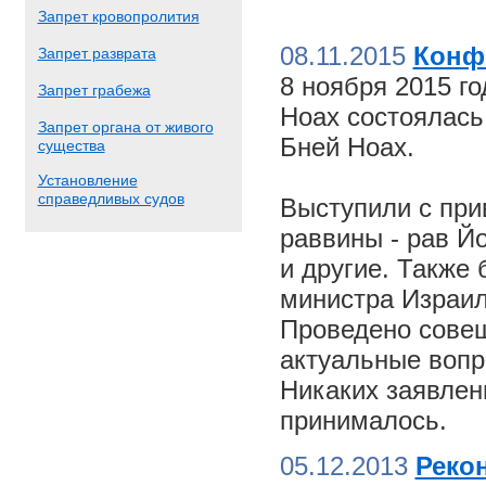
Запрет кровопролития
08.11.2015
Конф
Запрет разврата
8 ноября 2015 г
Запрет грабежа
Ноах состоялас
Запрет органа от живого
Бней Ноах.
существа
Установление
справедливых судов
Выступили с пр
раввины - рав Й
и другие. Также
министра Израил
Проведено совещ
актуальные вопр
Никаких заявлен
принималось.
05.12.2013
Реко