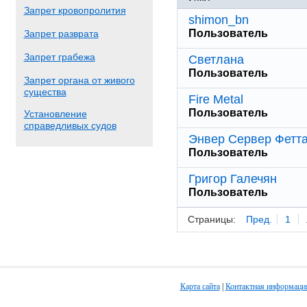
Запрет кровопролития
shimon_bn
Пользователь
Запрет разврата
Запрет грабежа
Светлана
Пользователь
Запрет органа от живого
существа
Fire Metal
Пользователь
Установление
справедливых судов
Энвер Сервер Фетт
Пользователь
Григор Галечян
Пользователь
Страницы:
Пред.
1
Карта сайта
|
Контактная информаци