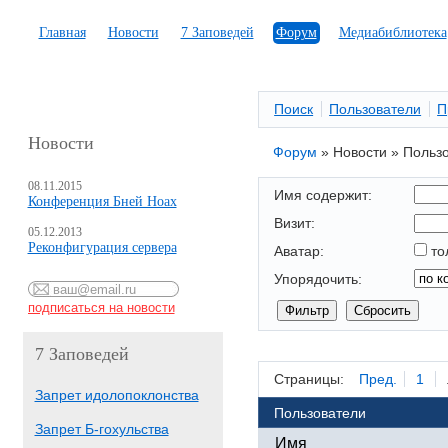
Главная
Новости
7 Заповедей
Форум
Медиабиблиотека
Поиск
Пользователи
П
Новости
Форум
»
Новости
»
Польз
08.11.2015
Имя содержит:
Конференция Бней Ноах
Визит:
05.12.2013
Реконфигурация сервера
Аватар:
то
Упорядочить:
7 Заповедей
Страницы:
Пред.
1
Запрет идолопоклонства
Пользователи
Запрет Б-гохульства
Имя