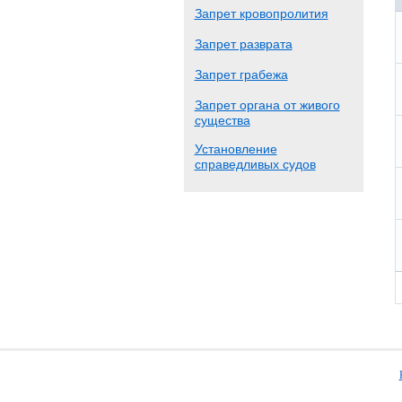
Запрет кровопролития
Запрет разврата
Запрет грабежа
Запрет органа от живого
существа
Установление
справедливых судов