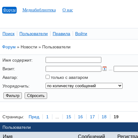
Форум
Медиабиблиотека
О нас
Поиск
Пользователи
Правила
Войти
Форум
»
Новости
»
Пользователи
Имя содержит:
Визит:
…
Аватар:
только с аватаром
Упорядочить:
Страницы:
Пред.
1
...
15
16
17
18
19
Пользователи
Имя
Сообщений
Регистр